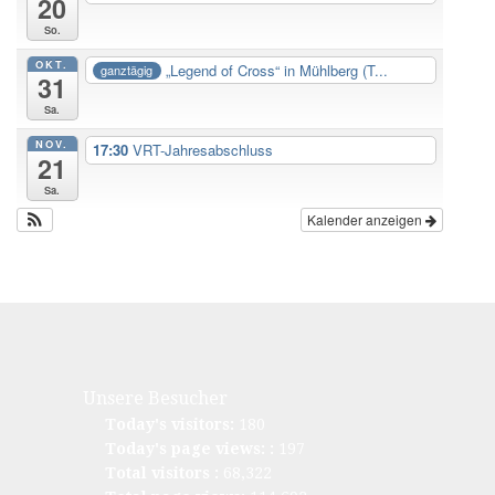
20
So.
OKT.
„Legend of Cross“ in Mühlberg (T...
ganztägig
31
Sa.
NOV.
17:30
VRT-Jahresabschluss
21
Sa.
Kalender anzeigen
Unsere Besucher
Today's visitors:
180
Today's page views: :
197
Total visitors :
68,322