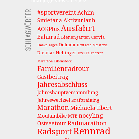
Total page views:
114,692
SCHLAGWÖRTER
#sportvereint
Achim
Smietana
Aktivurlaub
Ausfahrt
AOKPlus
Bahnrad
Bienengarten
Cervia
Dehnen
Danke sagen
Deutsche Meisterin
Dietmar Hellinger
Drei Talsperren
Marathon
Eibenstock
Familienradtour
Gastbeitrag
Jahresabschluss
Jahreshauptversammlung
Jahreswechsel
Krafttraining
Marathon
Michaela Ebert
nocyling
Moutainbike
MTB
Radmarathon
Ostseetour
Rennrad
Radsport