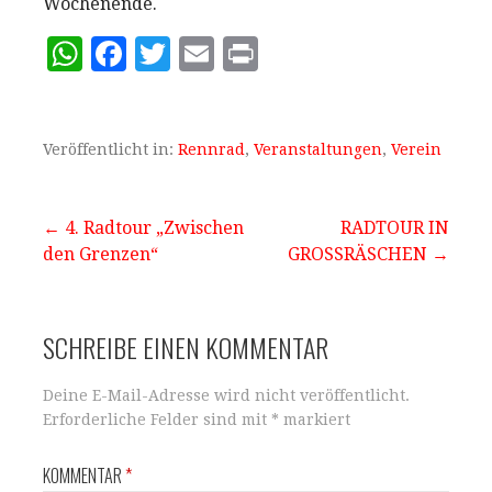
Wochenende.
W
F
T
E
P
h
a
w
m
ri
at
c
it
ai
n
s
e
te
l
t
Veröffentlicht in:
Rennrad
,
Veranstaltungen
,
Verein
A
b
r
p
o
Beitragsnavigation
← 4. Radtour „Zwischen
RADTOUR IN
den Grenzen“
p
o
GROSSRÄSCHEN →
k
SCHREIBE EINEN KOMMENTAR
Deine E-Mail-Adresse wird nicht veröffentlicht.
Erforderliche Felder sind mit
*
markiert
KOMMENTAR
*