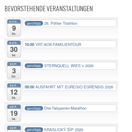
BEVORSTEHENDE VERANSTALTUNGEN
AUG.
26. Pöhler Triathlon
ganztägig
9
So.
AUG.
10:00
VRT-AOK-FAMILIENTOUR
30
So.
SEP.
STERNQUELL WIES´n 2026
ganztägig
3
Do.
SEP.
09:00
AUSFAHRT MIT EUREGIO EGRENSIS 2026
12
Sa.
SEP.
Drei-Talsperren-Marathon
ganztägig
19
Sa.
SEP.
KRASLICKÝ ŠİP 2026
ganztägig