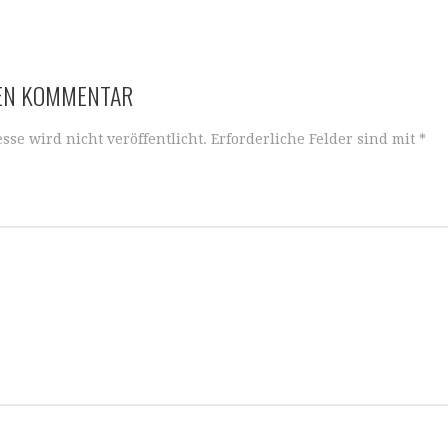
te
l
t
r
NEN KOMMENTAR
sse wird nicht veröffentlicht.
Erforderliche Felder sind mit
*