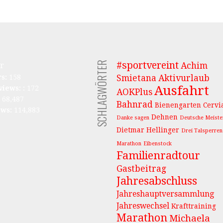
SCHLAGWÖRTER
#sportvereint
r
Achim
rs:
158
Smietana
Aktivurlaub
Ausfahrt
views: :
172
AOKPlus
:
68,487
Bahnrad
Bienengarten
Cervi
ews:
114,883
Dehnen
Danke sagen
Deutsche Meiste
Dietmar Hellinger
Drei Talsperren
Marathon
Eibenstock
Familienradtour
Gastbeitrag
Jahresabschluss
Jahreshauptversammlung
Jahreswechsel
Krafttraining
Marathon
Michaela