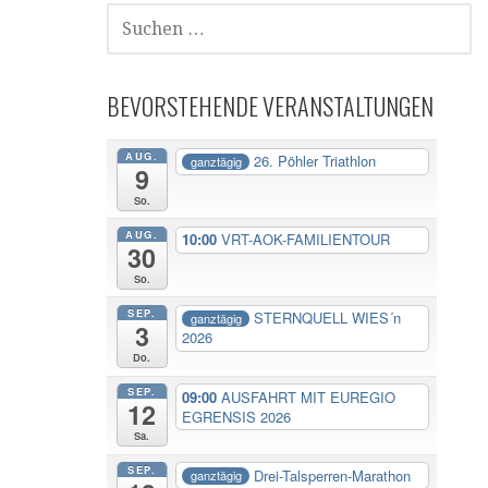
SUCHE
NACH:
BEVORSTEHENDE VERANSTALTUNGEN
AUG.
26. Pöhler Triathlon
ganztägig
9
So.
AUG.
10:00
VRT-AOK-FAMILIENTOUR
30
So.
SEP.
STERNQUELL WIES´n
ganztägig
3
2026
Do.
SEP.
09:00
AUSFAHRT MIT EUREGIO
12
EGRENSIS 2026
Sa.
SEP.
Drei-Talsperren-Marathon
ganztägig