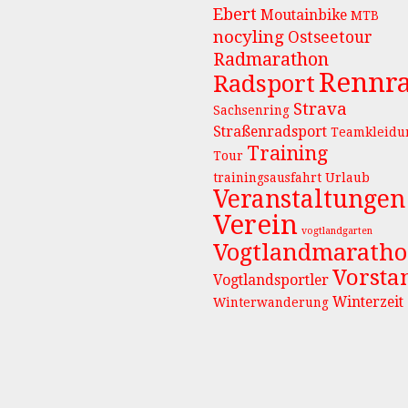
Ebert
Moutainbike
MTB
nocyling
Ostseetour
Radmarathon
Rennr
Radsport
Strava
Sachsenring
Straßenradsport
Teamkleidu
Training
Tour
trainingsausfahrt
Urlaub
Veranstaltungen
Verein
vogtlandgarten
Vogtlandmarath
Vorsta
Vogtlandsportler
Winterzeit
Winterwanderung