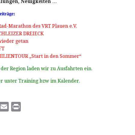
ilungen, Neuigkeiten
…
eiträge:
Rad-Marathon des VRT Plauen e.V.
HLEIZER DREIECK
wieder getan
FT
ILIENTOUR „Start in den Sommer“
 der Region laden wir zu Ausfahrten ein.
er unter Training bzw im Kalender.
T
E
P
w
m
ri
it
ai
n