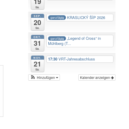
19
Sa.
SEP.
KRASLICKÝ ŠİP 2026
ganztägig
20
So.
OKT.
„Legend of Cross“ in
ganztägig
31
Mühlberg (T...
Sa.
NOV.
17:30
VRT-Jahresabschluss
21
Sa.
Hinzufügen
Kalender anzeigen