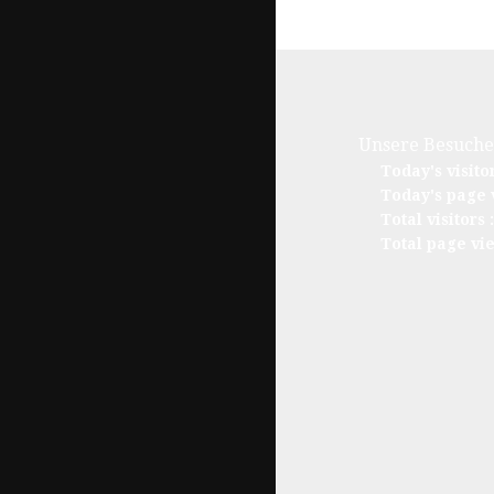
Unsere Besuche
Today's visito
Today's page 
Total visitors 
Total page vi