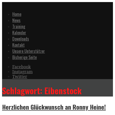
Zum
Inhalt
Home
springen
News
Training
Kalender
Downloads
Kontakt
Unsere Unterstützer
Bisherige Seite
Facebook
Instagram
Twitter
Schlagwort: Eibenstock
Herzlichen Glückwunsch an Ronny Heine!