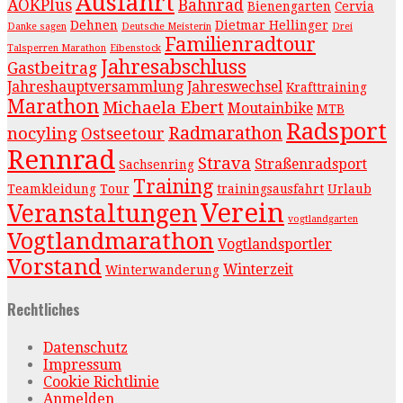
Ausfahrt
AOKPlus
Bahnrad
Bienengarten
Cervia
Dehnen
Dietmar Hellinger
Danke sagen
Deutsche Meisterin
Drei
Familienradtour
Talsperren Marathon
Eibenstock
Jahresabschluss
Gastbeitrag
Jahreshauptversammlung
Jahreswechsel
Krafttraining
Marathon
Michaela Ebert
Moutainbike
MTB
Radsport
Radmarathon
nocyling
Ostseetour
Rennrad
Strava
Straßenradsport
Sachsenring
Training
Teamkleidung
Tour
trainingsausfahrt
Urlaub
Verein
Veranstaltungen
vogtlandgarten
Vogtlandmarathon
Vogtlandsportler
Vorstand
Winterzeit
Winterwanderung
Rechtliches
Datenschutz
Impressum
Cookie Richtlinie
Anmelden