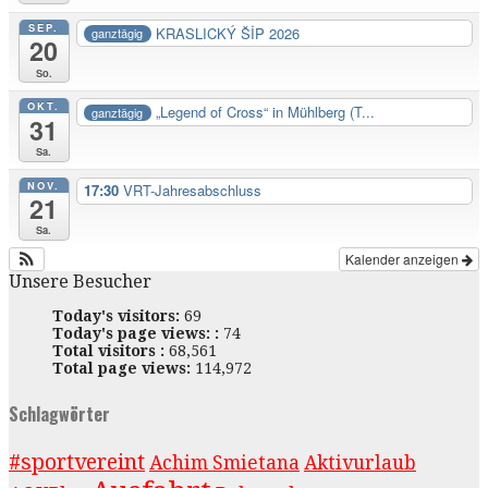
SEP.
KRASLICKÝ ŠİP 2026
ganztägig
20
So.
OKT.
„Legend of Cross“ in Mühlberg (T...
ganztägig
31
Sa.
NOV.
17:30
VRT-Jahresabschluss
21
Sa.
Kalender anzeigen
Unsere Besucher
Today's visitors:
69
Today's page views: :
74
Total visitors :
68,561
Total page views:
114,972
Schlagwörter
#sportvereint
Achim Smietana
Aktivurlaub