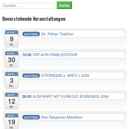
Suche
nach:
Bevorstehende Veranstaltungen
AUG.
26. Pöhler Triathlon
ganztägig
9
So.
AUG.
10:00
VRT-AOK-FAMILIENTOUR
30
So.
SEP.
STERNQUELL WIES´n 2026
ganztägig
3
Do.
SEP.
09:00
AUSFAHRT MIT EUREGIO EGRENSIS 2026
12
Sa.
SEP.
Drei-Talsperren-Marathon
ganztägig
19
Sa.