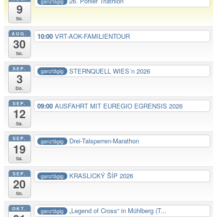
26. Pöhler Triathlon
ganztägig
9
So.
AUG.
10:00
VRT-AOK-FAMILIENTOUR
30
So.
SEP.
STERNQUELL WIES´n 2026
ganztägig
3
Do.
SEP.
09:00
AUSFAHRT MIT EUREGIO EGRENSIS 2026
12
Sa.
SEP.
Drei-Talsperren-Marathon
ganztägig
19
Sa.
SEP.
KRASLICKÝ ŠİP 2026
ganztägig
20
So.
OKT.
„Legend of Cross“ in Mühlberg (T...
ganztägig