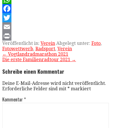
WhatsApp
Facebook
Twitter
Email
Veröffentlicht in:
Verein
Abgelegt unter:
Foto
,
Print
Fotowettwerb
,
Radsport
,
Verein
Beitragsnavigation
← Vogtlandradmarathon 2021
Die erste Familienradtour 2021 →
Schreibe einen Kommentar
Deine E-Mail-Adresse wird nicht veröffentlicht.
Erforderliche Felder sind mit
*
markiert
Kommentar
*