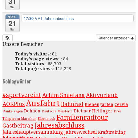
31
Sa.
NOV.
17:30
VRT-Jahresabschluss
21
Sa.
Kalender anzeigen
Unsere Besucher
Today's visitors:
81
Today's page views: :
84
Total visitors :
68,793
Total page views:
115,228
Schlagwörter
#sportvereint
Achim Smietana
Aktivurlaub
Ausfahrt
AOKPlus
Bahnrad
Bienengarten
Cervia
Dehnen
Dietmar Hellinger
Danke sagen
Deutsche Meisterin
Drei
Familienradtour
Talsperren Marathon
Eibenstock
Jahresabschluss
Gastbeitrag
Jahreshauptversammlung
Jahreswechsel
Krafttraining