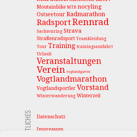
nocyling
Moutainbike
MTB
Radmarathon
Ostseetour
Rennrad
Radsport
Strava
Sachsenring
Straßenradsport
Teamkleidung
Training
Tour
trainingsausfahrt
Urlaub
Veranstaltungen
Verein
vogtlandgarten
Vogtlandmarathon
Vorstand
Vogtlandsportler
Winterzeit
Winterwanderung
RECHTLICHES
Datenschutz
Impressum