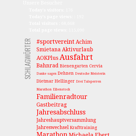
Unsere Besucher
Today's visitors:
176
Today's page views: :
192
Total visitors :
68,668
Total page views:
115,090
SCHLAGWÖRTER
#sportvereint
Achim
Smietana
Aktivurlaub
Ausfahrt
AOKPlus
Bahnrad
Bienengarten
Cervia
Dehnen
Danke sagen
Deutsche Meisterin
Dietmar Hellinger
Drei Talsperren
Marathon
Eibenstock
Familienradtour
Gastbeitrag
Jahresabschluss
Jahreshauptversammlung
Jahreswechsel
Krafttraining
Marathon
Michaela Ebert