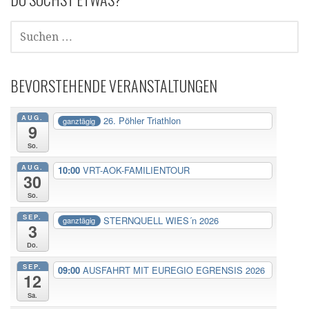
SUCHE
NACH:
BEVORSTEHENDE VERANSTALTUNGEN
AUG.
26. Pöhler Triathlon
ganztägig
9
So.
AUG.
10:00
VRT-AOK-FAMILIENTOUR
30
So.
SEP.
STERNQUELL WIES´n 2026
ganztägig
3
Do.
SEP.
09:00
AUSFAHRT MIT EUREGIO EGRENSIS 2026
12
Sa.