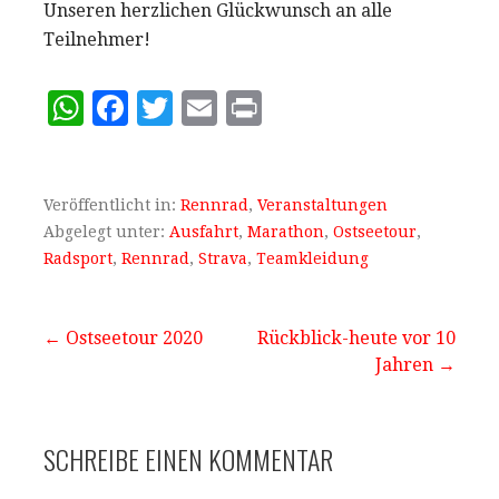
Unseren herzlichen Glückwunsch an alle
Teilnehmer!
W
F
T
E
P
h
a
w
m
ri
at
c
it
ai
n
s
e
te
l
t
Veröffentlicht in:
Rennrad
,
Veranstaltungen
Abgelegt unter:
Ausfahrt
,
Marathon
,
Ostseetour
,
A
b
r
Radsport
,
Rennrad
,
Strava
,
Teamkleidung
p
o
p
o
Beitragsnavigation
← Ostseetour 2020
Rückblick-heute vor 10
k
Jahren →
SCHREIBE EINEN KOMMENTAR