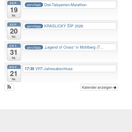
SEP.
Drei-Talsperren-Marathon
ganztägig
19
Sa.
SEP.
KRASLICKÝ ŠİP 2026
ganztägig
20
So.
OKT.
„Legend of Cross“ in Mühlberg (T...
ganztägig
31
Sa.
NOV.
17:30
VRT-Jahresabschluss
21
Sa.
Kalender anzeigen