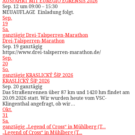
AUSFAHRT MIT EUREGIO EGRENSIS 2026
Sep. 12 um 09:00 – 15:30
NEUAUFLAGE Einladung folgt.
Sep.
19
Sa.
ganztägig
Drei-Talsperren-Marathon
Drei-Talsperren-Marathon
Sep. 19
ganztägig
https://www.drei-talsperren-marathon.de/
Sep.
20
So.
ganztägig
KRASLICKÝ ŠİP 2026
KRASLICKÝ ŠİP 2026
Sep. 20
ganztägig
Das Straßenrennen über 87 km und 1420 hm findet am
20.09.2026 statt. Wir wurden heute vom VSC-
Klingenthal angefragt, ob wir…
Okt.
31
Sa.
ganztägig
„Legend of Cross“ in Mühlberg (T...
„Legend of Cross“ in Mühlberg (T...