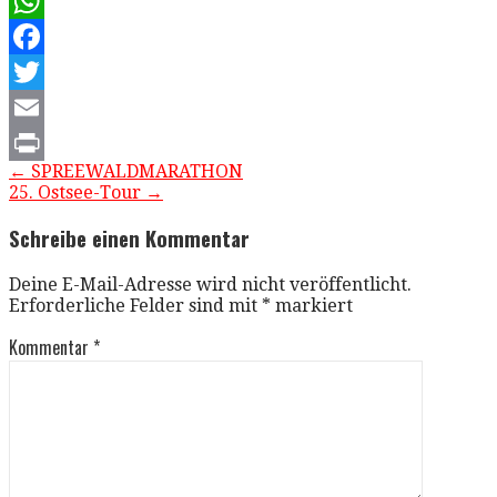
WhatsApp
Facebook
Twitter
Email
Beitragsnavigation
← SPREEWALDMARATHON
Print
25. Ostsee-Tour →
Schreibe einen Kommentar
Deine E-Mail-Adresse wird nicht veröffentlicht.
Erforderliche Felder sind mit
*
markiert
Kommentar
*