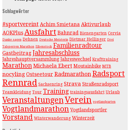
Schlagwörter
#sportvereint
Achim Smietana
Aktivurlaub
Ausfahrt
AOKPlus
Bahnrad
Bienengarten
Cervia
Dehnen
Dietmar Hellinger
Danke sagen
Deutsche Meisterin
Drei
Familienradtour
Talsperren Marathon
Eibenstock
Jahresabschluss
Gastbeitrag
Jahreshauptversammlung
Jahreswechsel
Krafttraining
Marathon
Michaela Ebert
Moutainbike
MTB
Radsport
Radmarathon
nocyling
Ostseetour
Rennrad
Strava
Straßenradsport
Sachsenring
Training
Teamkleidung
Tour
trainingsausfahrt
Urlaub
Verein
Veranstaltungen
vogtlandgarten
Vogtlandmarathon
Vogtlandsportler
Vorstand
Winterzeit
Winterwanderung