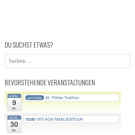
DU SUCHST ETWAS?
SUCHE
NACH:
BEVORSTEHENDE VERANSTALTUNGEN
AUG.
26. Pöhler Triathlon
ganztägig
9
So.
AUG.
10:00
VRT-AOK-FAMILIENTOUR
30
So.