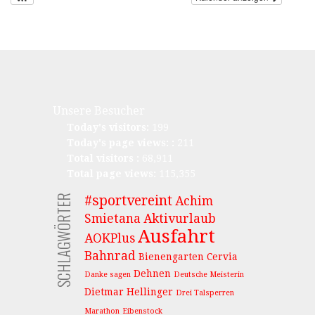
Unsere Besucher
Today's visitors:
199
Today's page views: :
211
Total visitors :
68,911
Total page views:
115,355
SCHLAGWÖRTER
#sportvereint
Achim
Smietana
Aktivurlaub
Ausfahrt
AOKPlus
Bahnrad
Bienengarten
Cervia
Dehnen
Danke sagen
Deutsche Meisterin
Dietmar Hellinger
Drei Talsperren
Marathon
Eibenstock