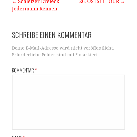
Beitragsnavigation
← Schleizer Dreieck
26. OSTSEETOUR →
p
o
Jedermann Rennen
p
o
k
SCHREIBE EINEN KOMMENTAR
Deine E-Mail-Adresse wird nicht veröffentlicht.
Erforderliche Felder sind mit
*
markiert
KOMMENTAR
*