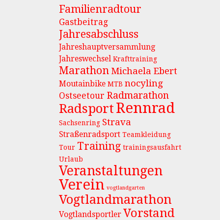
Familienradtour
Gastbeitrag
Jahresabschluss
Jahreshauptversammlung
Jahreswechsel
Krafttraining
Marathon
Michaela Ebert
nocyling
Moutainbike
MTB
Radmarathon
Ostseetour
Rennrad
Radsport
Strava
Sachsenring
Straßenradsport
Teamkleidung
Training
Tour
trainingsausfahrt
Urlaub
Veranstaltungen
Verein
vogtlandgarten
Vogtlandmarathon
Vorstand
Vogtlandsportler