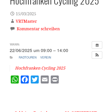
Hochfranken Cycling 2025
15/03/2025
VRTMaster
Kommentar schreiben
WANN:
22/06/2025 um 09:00 – 14:00
RADTOUREN
VEREIN
Hochfranken Cycling 2025
W
F
T
E
P
h
a
w
m
ri
at
c
it
ai
n
s
e
te
l
t
A
b
r