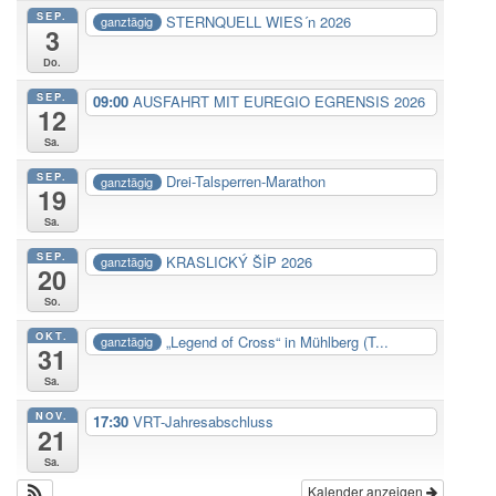
SEP.
STERNQUELL WIES´n 2026
ganztägig
3
Do.
SEP.
09:00
AUSFAHRT MIT EUREGIO EGRENSIS 2026
12
Sa.
SEP.
Drei-Talsperren-Marathon
ganztägig
19
Sa.
SEP.
KRASLICKÝ ŠİP 2026
ganztägig
20
So.
OKT.
„Legend of Cross“ in Mühlberg (T...
ganztägig
31
Sa.
NOV.
17:30
VRT-Jahresabschluss
21
Sa.
Kalender anzeigen