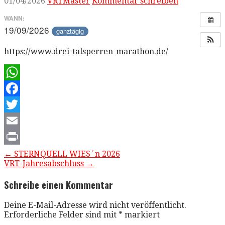
01/04/2026
VRTMaster
Kommentar schreiben
WANN:
19/09/2026
ganztägig
https://www.drei-talsperren-marathon.de/
WhatsApp
Facebook
Twitter
Email
Print
Beitragsnavigation
← STERNQUELL WIES´n 2026
VRT-Jahresabschluss →
Schreibe einen Kommentar
Deine E-Mail-Adresse wird nicht veröffentlicht.
Erforderliche Felder sind mit
*
markiert