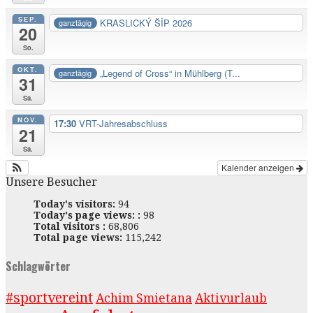
SEP.
KRASLICKÝ ŠİP 2026
ganztägig
20
So.
OKT.
„Legend of Cross“ in Mühlberg (T...
ganztägig
31
Sa.
NOV.
17:30
VRT-Jahresabschluss
21
Sa.
Kalender anzeigen
Unsere Besucher
Today's visitors:
94
Today's page views: :
98
Total visitors :
68,806
Total page views:
115,242
Schlagwörter
#sportvereint
Achim Smietana
Aktivurlaub