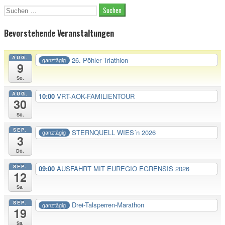
Suche
nach:
Bevorstehende Veranstaltungen
AUG.
26. Pöhler Triathlon
ganztägig
9
So.
AUG.
10:00
VRT-AOK-FAMILIENTOUR
30
So.
SEP.
STERNQUELL WIES´n 2026
ganztägig
3
Do.
SEP.
09:00
AUSFAHRT MIT EUREGIO EGRENSIS 2026
12
Sa.
SEP.
Drei-Talsperren-Marathon
ganztägig
19
Sa.