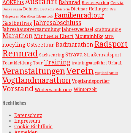
Ausfahrt
AOKPlus
Bahnrad
Bienengarten
Cervia
Dehnen
Dietmar Hellinger
Danke sagen
Deutsche Meisterin
Drei
Familienradtour
Talsperren Marathon
Eibenstock
Jahresabschluss
Gastbeitrag
Jahreshauptversammlung
Jahreswechsel
Krafttraining
Marathon
Michaela Ebert
Moutainbike
MTB
Radsport
Radmarathon
nocyling
Ostseetour
Rennrad
Strava
Straßenradsport
Sachsenring
Training
Teamkleidung
Tour
trainingsausfahrt
Urlaub
Verein
Veranstaltungen
vogtlandgarten
Vogtlandmarathon
Vogtlandsportler
Vorstand
Winterzeit
Winterwanderung
Rechtliches
Datenschutz
Impressum
Cookie Richtlinie
Anmelden